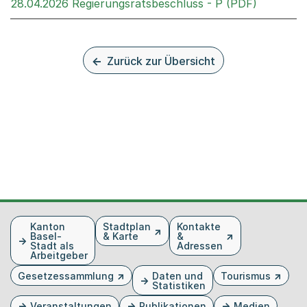
Externer 
28.04.2026 Regierungsratsbeschluss - P (PDF)
Zurück zur Übersicht
Fusszeile
Kanton
Stadtplan
Kontakte
Basel-
& Karte
&
Stadt als
Adressen
Arbeitgeber
Gesetzessammlung
Daten und
Tourismus
Statistiken
Veranstaltungen
Publikationen
Medien