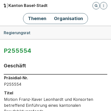
Kanton Basel-Stadt
Öffnet die
(Dieser Link führt zur Startseite)
Hauptnavigation
Themen
Organisation
Breadcrumb-Navigation
Regierungsrat
P255554
Geschäft
Informationen zum Ausgewählten Geschäft
Präsidial-Nr.
P255554
Titel
Motion Franz-Xaver Leonhardt und Konsorten
betreffend Einführung eines kantonalen