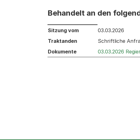
Behandelt an den folgen
Behandelt an den folgenden Sitzunge
Sitzung vom
03.03.2026
Traktanden
Schriftliche Anfr
Dokumente
03.03.2026 Regie