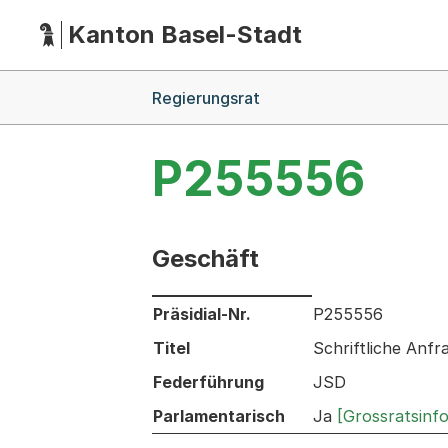
Kanton Basel-Stadt
Hauptnavigation
(Dieser Link führt zur Startseite)
Breadcrumb-Navigation
Regierungsrat
P255556
Geschäft
Informationen zum Ausgewählten Ges
Präsidial-Nr.
P255556
Titel
Schriftliche Anfr
Federführung
JSD
Parlamentarisch
Ja
[Grossratsinf