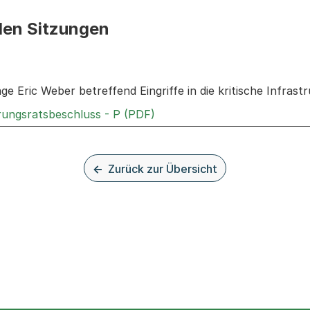
den Sitzungen
n: Informationen zu den Sitzungen zum Geschäft
age Eric Weber betreffend Eingriffe in die kritische Infrast
Externer Link, wird in einem
rungsratsbeschluss - P (PDF)
Zurück zur Übersicht