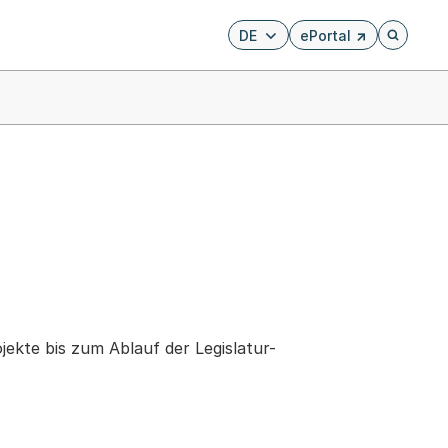
DE
ePortal
Externer Link, wird i
Öffnet di
jekte bis zum Ablauf der Legislatur-