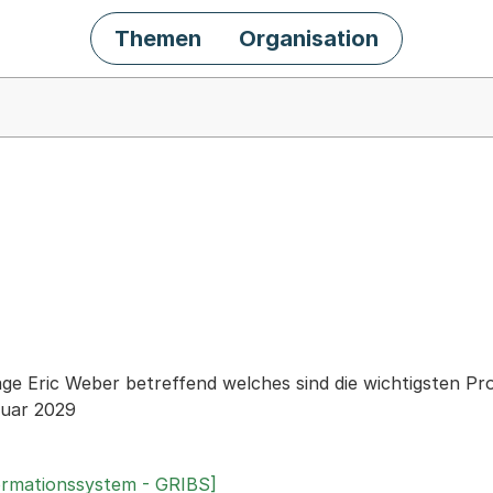
Themen
Organisation
chäft
age Eric Weber betreffend welches sind die wichtigsten Pro
nuar 2029
ormationssystem - GRIBS]