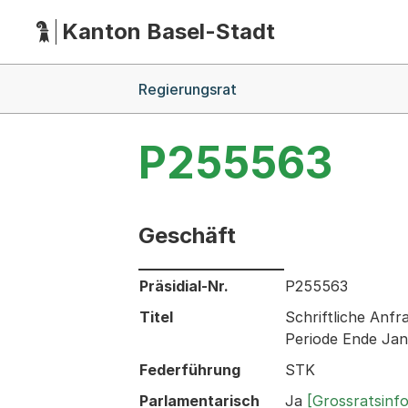
Kanton Basel-Stadt
Hauptnavigation
(Dieser Link führt zur Startseite)
Breadcrumb-Navigation
Regierungsrat
P255563
Geschäft
Informationen zum Ausgewählten Ges
Präsidial-Nr.
P255563
Titel
Schriftliche Anfr
Periode Ende Ja
Federführung
STK
Parlamentarisch
Ja
[Grossratsinf