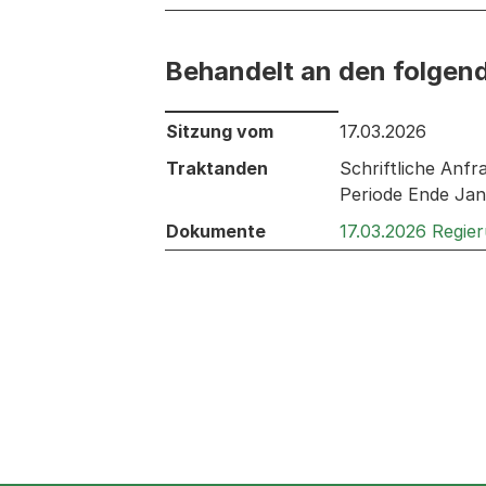
Behandelt an den folgen
Behandelt an den folgenden Sitzunge
Sitzung vom
17.03.2026
Traktanden
Schriftliche Anfr
Periode Ende Ja
Dokumente
17.03.2026 Regie