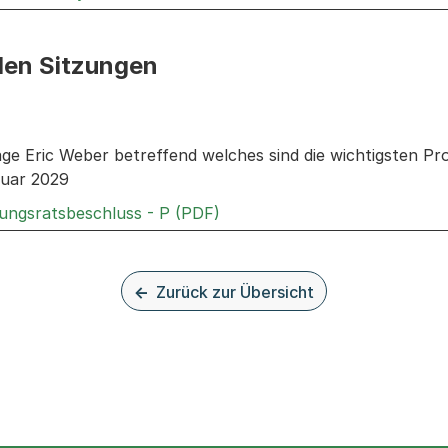
den Sitzungen
n: Informationen zu den Sitzungen zum Geschäft
age Eric Weber betreffend welches sind die wichtigsten Pro
nuar 2029
Externer Link, wird in einem
rungsratsbeschluss - P (PDF)
Zurück zur Übersicht