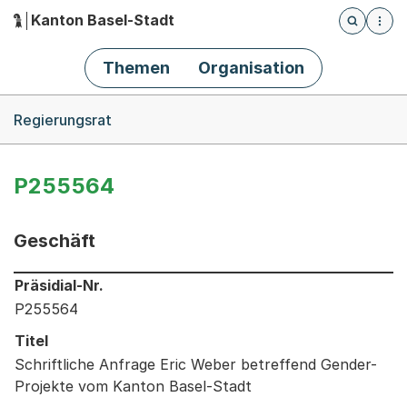
Kanton Basel-Stadt
Öffnet die
(Dieser Link führt zur Startseite)
Hauptnavigation
Themen
Organisation
Breadcrumb-Navigation
Regierungsrat
P255564
Geschäft
Informationen zum Ausgewählten Geschäft
Präsidial-Nr.
P255564
Titel
Schriftliche Anfrage Eric Weber betreffend Gender-
Projekte vom Kanton Basel-Stadt