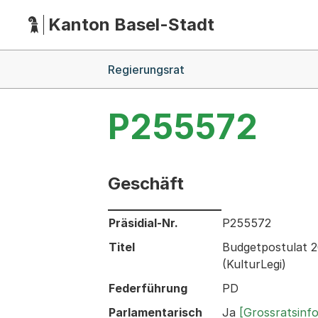
Kanton Basel-Stadt
Hauptnavigation
(Dieser Link führt zur Startseite)
Breadcrumb-Navigation
Regierungsrat
P255572
Geschäft
Informationen zum Ausgewählten Ges
Präsidial-Nr.
P255572
Titel
Budgetpostulat 2
(KulturLegi)
Federführung
PD
Parlamentarisch
Ja
[Grossratsinf