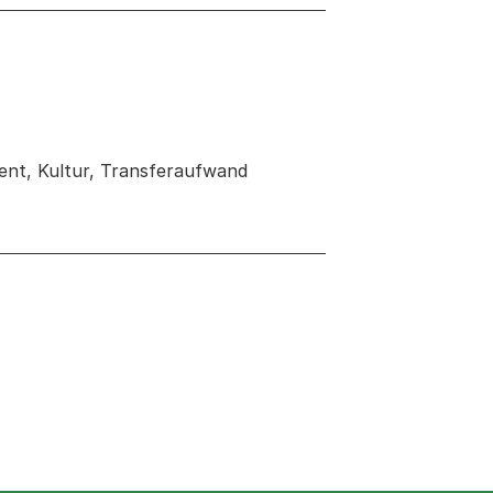
ent, Kultur, Transferaufwand
 neuen Tab oder Fenster geöffnet