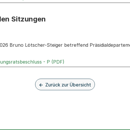
den Sitzungen
n: Informationen zu den Sitzungen zum Geschäft
026 Bruno Lötscher-Steiger betreffend Präsidialdepartem
Externer Link, wird in einem
rungsratsbeschluss - P (PDF)
Zurück zur Übersicht