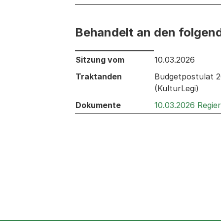
Behandelt an den folgen
Behandelt an den folgenden Sitzunge
Sitzung vom
10.03.2026
Traktanden
Budgetpostulat 2
(KulturLegi)
Dokumente
10.03.2026 Regie