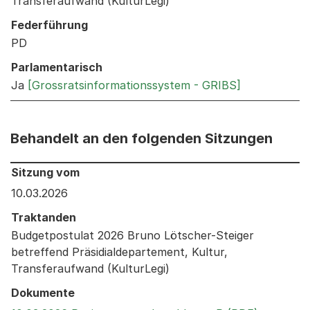
Transferaufwand (KulturLegi)
Federführung
PD
Parlamentarisch
Ja
[Grossratsinformationssystem - GRIBS]
Behandelt an den folgenden Sitzungen
Behandelt an den folgenden Sitzungen: Informationen 
Sitzung vom
10.03.2026
Traktanden
Budgetpostulat 2026 Bruno Lötscher-Steiger
betreffend Präsidialdepartement, Kultur,
Transferaufwand (KulturLegi)
Dokumente