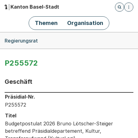
Kanton Basel-Stadt
Öffnet die
(Dieser Link führt zur Startseite)
Hauptnavigation
Themen
Organisation
Breadcrumb-Navigation
Regierungsrat
P255572
Geschäft
Informationen zum Ausgewählten Geschäft
Präsidial-Nr.
P255572
Titel
Budgetpostulat 2026 Bruno Lötscher-Steiger
betreffend Präsidialdepartement, Kultur,