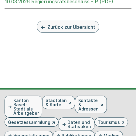
Externer 
10.03.2026 Regierungsratsbeschluss - P (PDF)
Zurück zur Übersicht
Fusszeile
Kanton
Stadtplan
Kontakte
Basel-
& Karte
&
Stadt als
Adressen
Arbeitgeber
Gesetzessammlung
Daten und
Tourismus
Statistiken
Veranstaltungen
Publikationen
Medien