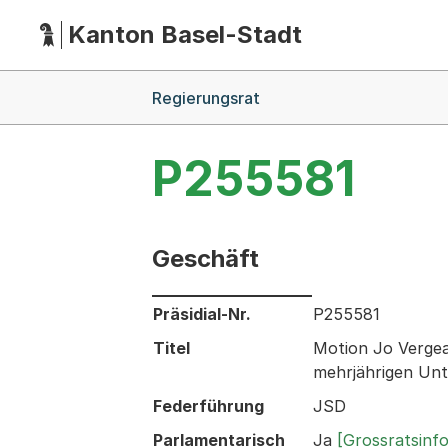
Kanton Basel-Stadt
Hauptnavigation
(Dieser Link führt zur Startseite)
Breadcrumb-Navigation
Regierungsrat
P255581
Geschäft
Informationen zum Ausgewählten Ges
Präsidial-Nr.
P255581
Titel
Motion Jo Vergea
mehrjährigen Unte
Federführung
JSD
Parlamentarisch
Ja
[Grossratsinf