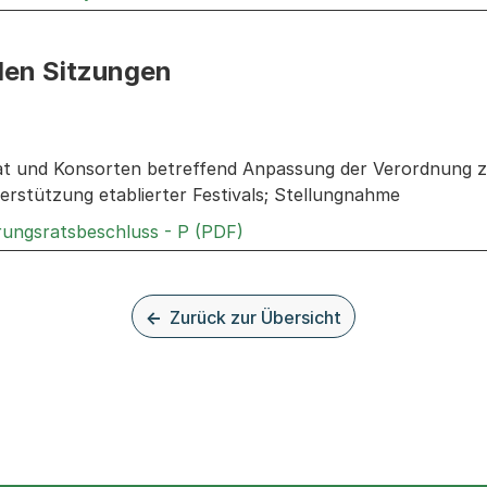
den Sitzungen
n: Informationen zu den Sitzungen zum Geschäft
t und Konsorten betreffend Anpassung der Verordnung z
erstützung etablierter Festivals; Stellungnahme
Externer Link, wird in einem
rungsratsbeschluss - P (PDF)
Zurück zur Übersicht