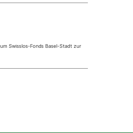
um Swisslos-Fonds Basel-Stadt zur
 neuen Tab oder Fenster geöffnet