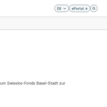
DE
ePortal
Externer Link, wird i
Öffnet di
um Swisslos-Fonds Basel-Stadt zur