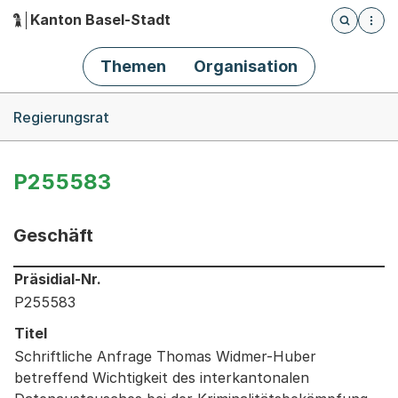
Kanton Basel-Stadt
Öffnet die
(Dieser Link führt zur Startseite)
Hauptnavigation
Themen
Organisation
Breadcrumb-Navigation
Regierungsrat
P255583
Geschäft
Informationen zum Ausgewählten Geschäft
Präsidial-Nr.
P255583
Titel
Schriftliche Anfrage Thomas Widmer-Huber
betreffend Wichtigkeit des interkantonalen