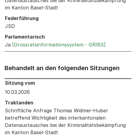
Datenaustausches bei der Kriminalitätsbekämpfung
im Kanton Basel-Stadt
Federführung
JSD
Parlamentarisch
Ja
[Grossratsinformationssystem - GRIBS]
Behandelt an den folgenden Sitzungen
Behandelt an den folgenden Sitzungen: Informationen 
Sitzung vom
10.03.2026
Traktanden
Schriftliche Anfrage Thomas Widmer-Huber
betreffend Wichtigkeit des interkantonalen
Datenaustausches bei der Kriminalitätsbekämpfung
im Kanton Basel-Stadt