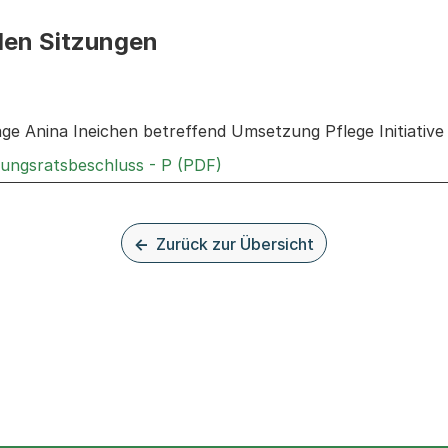
den Sitzungen
n: Informationen zu den Sitzungen zum Geschäft
age Anina Ineichen betreffend Umsetzung Pflege Initiative
Externer Link, wird in einem
rungsratsbeschluss - P (PDF)
Zurück zur Übersicht