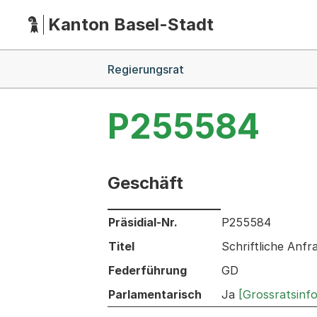
Kanton Basel-Stadt
Hauptnavigation
(Dieser Link führt zur Startseite)
Breadcrumb-Navigation
Regierungsrat
P255584
Geschäft
Informationen zum Ausgewählten Ges
Präsidial-Nr.
P255584
Titel
Schriftliche Anfr
Federführung
GD
Parlamentarisch
Ja
[Grossratsinf