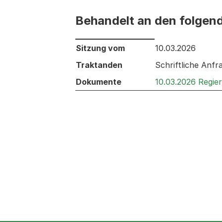
Behandelt an den folgen
Behandelt an den folgenden Sitzunge
Sitzung vom
10.03.2026
Traktanden
Schriftliche Anfr
Dokumente
10.03.2026 Regie