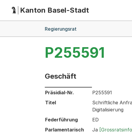
Kanton Basel-Stadt
Hauptnavigation
(Dieser Link führt zur Startseite)
Breadcrumb-Navigation
Regierungsrat
P255591
Geschäft
Informationen zum Ausgewählten Ges
Präsidial-Nr.
P255591
Titel
Schriftliche Anf
Digitalisierung
Federführung
ED
Parlamentarisch
Ja
[Grossratsinf