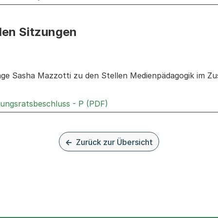
den Sitzungen
n: Informationen zu den Sitzungen zum Geschäft
rage Sasha Mazzotti zu den Stellen Medienpädagogik im 
Externer Link, wird in einem
rungsratsbeschluss - P (PDF)
Zurück zur Übersicht