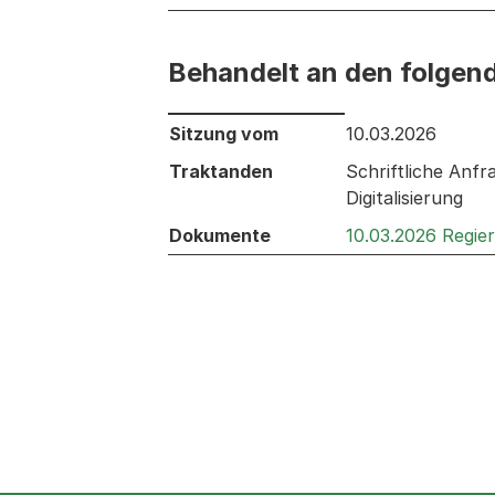
Behandelt an den folgen
Behandelt an den folgenden Sitzunge
Sitzung vom
10.03.2026
Traktanden
Schriftliche Anf
Digitalisierung
Dokumente
10.03.2026 Regie