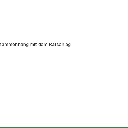
Zusammenhang mit dem Ratschlag
 neuen Tab oder Fenster geöffnet