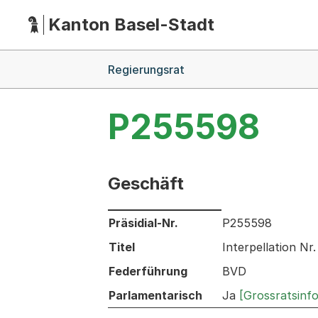
Kanton Basel-Stadt
Hauptnavigation
(Dieser Link führt zur Startseite)
Breadcrumb-Navigation
Regierungsrat
P255598
Geschäft
Informationen zum Ausgewählten Ges
Präsidial-Nr.
P255598
Titel
Interpellation Nr
Federführung
BVD
Parlamentarisch
Ja
[Grossratsinf