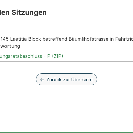
den Sitzungen
n: Informationen zu den Sitzungen zum Geschäft
. 145 Laetitia Block betreffend Bäumlihofstrasse in Fahrt
ntwortung
Externer Link, wird in einem 
ungsratsbeschluss - P (ZIP)
Zurück zur Übersicht