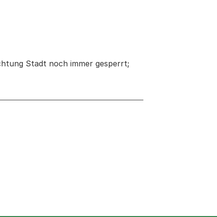
richtung Stadt noch immer gesperrt;
neuen Tab oder Fenster geöffnet