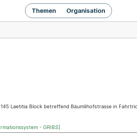
Themen
Organisation
chäft
. 145 Laetitia Block betreffend Bäumlihofstrasse in Fahrt
ormationssystem - GRIBS]