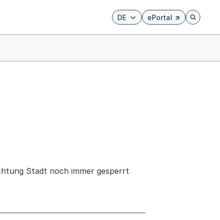
DE
ePortal
Externer Link, wird i
Öffnet di
richtung Stadt noch immer gesperrt