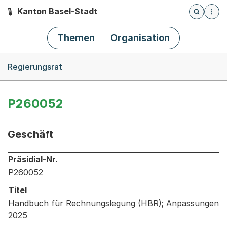
Kanton Basel-Stadt
Öffnet die
(Dieser Link führt zur Startseite)
Hauptnavigation
Themen
Organisation
Breadcrumb-Navigation
Regierungsrat
P260052
Geschäft
Informationen zum Ausgewählten Geschäft
Präsidial-Nr.
P260052
Titel
Handbuch für Rechnungslegung (HBR); Anpassungen
2025