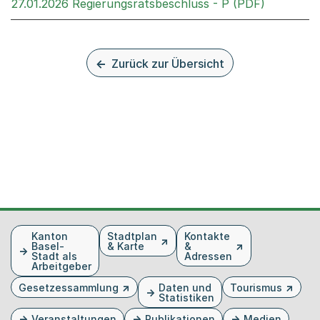
Externer 
27.01.2026 Regierungsratsbeschluss - P (PDF)
Zurück zur Übersicht
Fusszeile
Kanton
Stadtplan
Kontakte
Basel-
& Karte
&
Stadt als
Adressen
Arbeitgeber
Gesetzessammlung
Daten und
Tourismus
Statistiken
Veranstaltungen
Publikationen
Medien