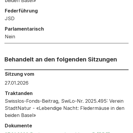
beiden Basel»
Federführung
JSD
Parlamentarisch
Nein
Behandelt an den folgenden Sitzungen
Behandelt an den folgenden Sitzungen: Informationen 
Sitzung vom
27.01.2026
Traktanden
Swisslos-Fonds-Beitrag, SwiLo-Nr. 2025.495: Verein
StadtNatur - «Lebendige Nacht: Fledermäuse in den
beiden Basel»
Dokumente