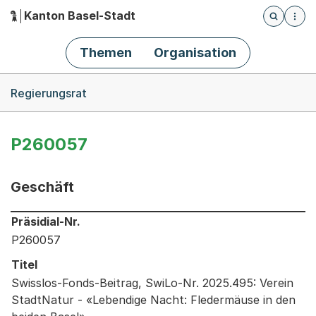
Kanton Basel-Stadt
Öffnet die
(Dieser Link führt zur Startseite)
Hauptnavigation
Themen
Organisation
Breadcrumb-Navigation
Regierungsrat
P260057
Geschäft
Informationen zum Ausgewählten Geschäft
Präsidial-Nr.
P260057
Titel
Swisslos-Fonds-Beitrag, SwiLo-Nr. 2025.495: Verein
StadtNatur - «Lebendige Nacht: Fledermäuse in den