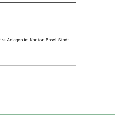
äre Anlagen im Kanton Basel-Stadt
 neuen Tab oder Fenster geöffnet
r Fenster geöffnet