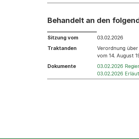
Behandelt an den folgen
Behandelt an den folgenden Sitzunge
Sitzung vom
03.02.2026
Traktanden
Verordnung über 
vom 14. August 1
Dokumente
03.02.2026 Regie
03.02.2026 Erläu