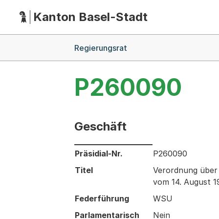
Kanton Basel-Stadt
Hauptnavigation
(Dieser Link führt zur Startseite)
Breadcrumb-Navigation
Regierungsrat
P260090
Geschäft
Informationen zum Ausgewählten Ges
Präsidial-Nr.
P260090
Titel
Verordnung über 
vom 14. August 1
Federführung
WSU
Parlamentarisch
Nein