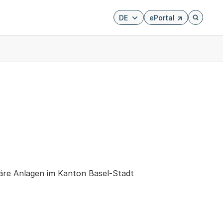
DE
ePortal
Externer Link, wird i
Öffnet di
äre Anlagen im Kanton Basel-Stadt