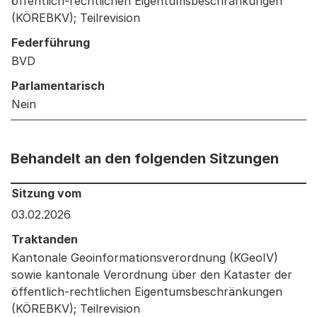
öffentlich-rechtlichen Eigentumsbeschränkungen
(KÖREBKV); Teilrevision
Federführung
BVD
Parlamentarisch
Nein
Behandelt an den folgenden Sitzungen
Behandelt an den folgenden Sitzungen: Informationen 
Sitzung vom
03.02.2026
Traktanden
Kantonale Geoinformationsverordnung (KGeoIV)
sowie kantonale Verordnung über den Kataster der
öffentlich-rechtlichen Eigentumsbeschränkungen
(KÖREBKV); Teilrevision