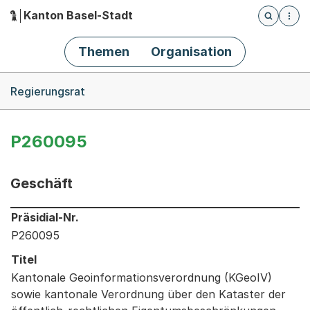
Kanton Basel-Stadt
Öffnet die
(Dieser Link führt zur Startseite)
Hauptnavigation
Themen
Organisation
Breadcrumb-Navigation
Regierungsrat
P260095
Geschäft
Informationen zum Ausgewählten Geschäft
Präsidial-Nr.
P260095
Titel
Kantonale Geoinformationsverordnung (KGeoIV)
sowie kantonale Verordnung über den Kataster der