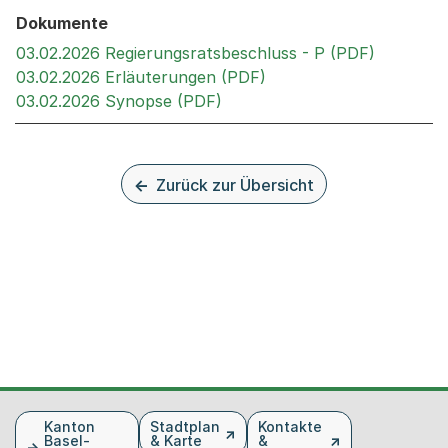
Dokumente
Externer 
03.02.2026 Regierungsratsbeschluss - P (PDF)
Externer Link, wird in 
03.02.2026 Erläuterungen (PDF)
Externer Link, wird in einem
03.02.2026 Synopse (PDF)
Zurück zur Übersicht
Fusszeile
Kanton
Stadtplan
Kontakte
Basel-
& Karte
&