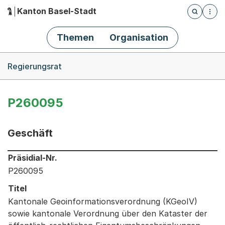
Kanton Basel-Stadt
Öffnet die
(Dieser Link führt zur Startseite)
Hauptnavigation
Themen
Organisation
Breadcrumb-Navigation
Regierungsrat
P260095
Geschäft
Informationen zum Ausgewählten Geschäft
Präsidial-Nr.
P260095
Titel
Kantonale Geoinformationsverordnung (KGeoIV)
sowie kantonale Verordnung über den Kataster der