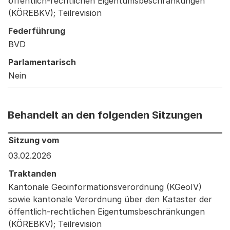
öffentlich-rechtlichen Eigentumsbeschränkungen
(KÖREBKV); Teilrevision
Federführung
BVD
Parlamentarisch
Nein
Behandelt an den folgenden Sitzungen
Behandelt an den folgenden Sitzungen: Informationen 
Sitzung vom
03.02.2026
Traktanden
Kantonale Geoinformationsverordnung (KGeoIV)
sowie kantonale Verordnung über den Kataster der
öffentlich-rechtlichen Eigentumsbeschränkungen
(KÖREBKV); Teilrevision