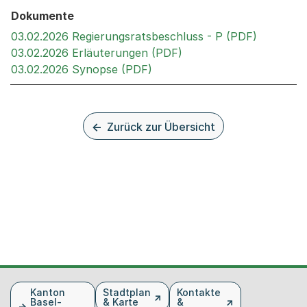
Dokumente
Externer 
03.02.2026 Regierungsratsbeschluss - P (PDF)
Externer Link, wird in 
03.02.2026 Erläuterungen (PDF)
Externer Link, wird in einem
03.02.2026 Synopse (PDF)
Zurück zur Übersicht
Fusszeile
Kanton
Stadtplan
Kontakte
Basel-
& Karte
&