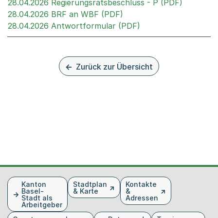
Externer 
28.04.2026 Regierungsratsbeschluss - P (PDF)
Externer Link, wird in e
28.04.2026 BRF an WBF (PDF)
Externer Link, wird 
28.04.2026 Antwortformular (PDF)
Zurück zur Übersicht
Fusszeile
Kanton
Stadtplan
Kontakte
Basel-
& Karte
&
Stadt als
Adressen
Arbeitgeber