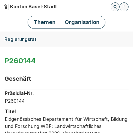
Kanton Basel-Stadt
Öffnet die
(Dieser Link führt zur Startseite)
Hauptnavigation
Themen
Organisation
Breadcrumb-Navigation
Regierungsrat
P260144
Geschäft
Informationen zum Ausgewählten Geschäft
Präsidial-Nr.
P260144
Titel
Eidgenössisches Departement für Wirtschaft, Bildung
und Forschung WBF; Landwirtschaftliches