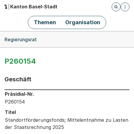
Kanton Basel-Stadt
Öffnet die
(Dieser Link führt zur Startseite)
Hauptnavigation
Themen
Organisation
Breadcrumb-Navigation
Regierungsrat
P260154
Geschäft
Informationen zum Ausgewählten Geschäft
Präsidial-Nr.
P260154
Titel
Standortförderungsfonds; Mittelentnahme zu Lasten
der Staatsrechnung 2025