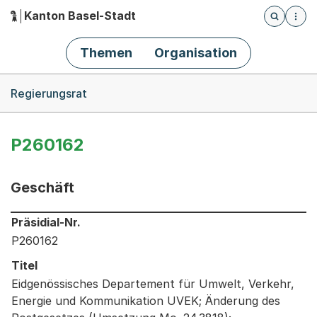
Kanton Basel-Stadt
Öffnet die
(Dieser Link führt zur Startseite)
Hauptnavigation
Themen
Organisation
Breadcrumb-Navigation
Regierungsrat
P260162
Geschäft
Informationen zum Ausgewählten Geschäft
Präsidial-Nr.
P260162
Titel
Eidgenössisches Departement für Umwelt, Verkehr,
Energie und Kommunikation UVEK; Änderung des