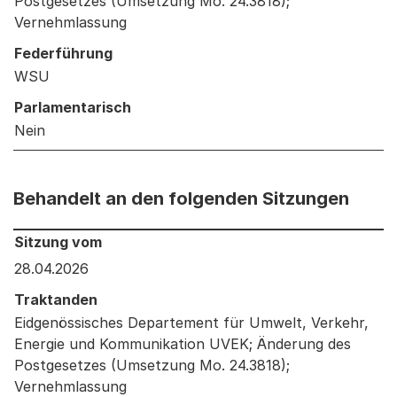
Postgesetzes (Umsetzung Mo. 24.3818);
Vernehmlassung
Federführung
WSU
Parlamentarisch
Nein
Behandelt an den folgenden Sitzungen
Behandelt an den folgenden Sitzungen: Informationen 
Sitzung vom
28.04.2026
Traktanden
Eidgenössisches Departement für Umwelt, Verkehr,
Energie und Kommunikation UVEK; Änderung des
Postgesetzes (Umsetzung Mo. 24.3818);
Vernehmlassung