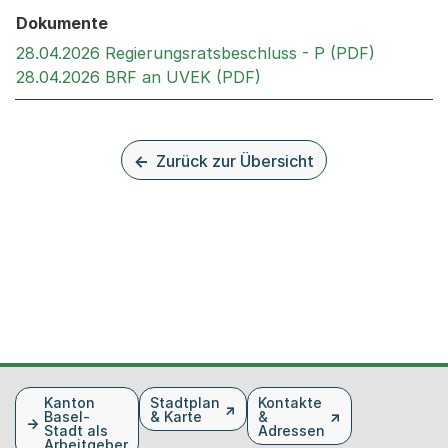
Dokumente
Externer 
28.04.2026 Regierungsratsbeschluss - P (PDF)
Externer Link, wird in 
28.04.2026 BRF an UVEK (PDF)
Zurück zur Übersicht
Fusszeile
Kanton
Stadtplan
Kontakte
Basel-
& Karte
&
Stadt als
Adressen
Arbeitgeber