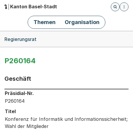
Kanton Basel-Stadt
Öffnet die
(Dieser Link führt zur Startseite)
Hauptnavigation
Themen
Organisation
Breadcrumb-Navigation
Regierungsrat
P260164
Geschäft
Informationen zum Ausgewählten Geschäft
Präsidial-Nr.
P260164
Titel
Konferenz für Informatik und Informationssicherheit;
Wahl der Mitglieder