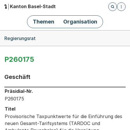
Kanton Basel-Stadt
Öffnet die
(Dieser Link führt zur Startseite)
Hauptnavigation
Themen
Organisation
Breadcrumb-Navigation
Regierungsrat
P260175
Geschäft
Informationen zum Ausgewählten Geschäft
Präsidial-Nr.
P260175
Titel
Provisorische Taxpunktwerte für die Einführung des
neuen Gesamt-Tarifsystems (TARDOC und