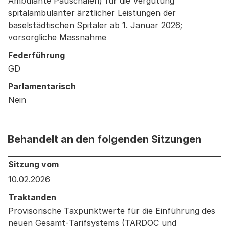
Ambulante Pauschalen) für die Vergütung
spitalambulanter ärztlicher Leistungen der
baselstädtischen Spitäler ab 1. Januar 2026;
vorsorgliche Massnahme
Federführung
GD
Parlamentarisch
Nein
Behandelt an den folgenden Sitzungen
Behandelt an den folgenden Sitzungen: Informationen 
Sitzung vom
10.02.2026
Traktanden
Provisorische Taxpunktwerte für die Einführung des
neuen Gesamt-Tarifsystems (TARDOC und