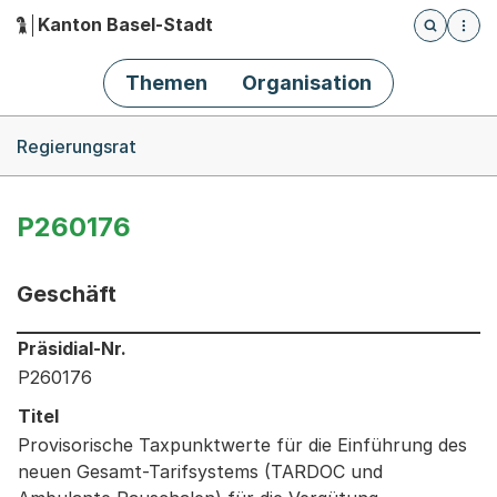
Kanton Basel-Stadt
Öffnet die
(Dieser Link führt zur Startseite)
Hauptnavigation
Themen
Organisation
Breadcrumb-Navigation
Regierungsrat
P260176
Geschäft
Informationen zum Ausgewählten Geschäft
Präsidial-Nr.
P260176
Titel
Provisorische Taxpunktwerte für die Einführung des
neuen Gesamt-Tarifsystems (TARDOC und