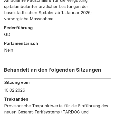
Ambulante Pauschalen) für die Vergütung
spitalambulanter ärztlicher Leistungen der
baselstädtischen Spitäler ab 1. Januar 2026;
vorsorgliche Massnahme
Federführung
GD
Parlamentarisch
Nein
Behandelt an den folgenden Sitzungen
Behandelt an den folgenden Sitzungen: Informationen 
Sitzung vom
10.02.2026
Traktanden
Provisorische Taxpunktwerte für die Einführung des
neuen Gesamt-Tarifsystems (TARDOC und