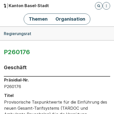
Kanton Basel-Stadt
Öffnet die
(Dieser Link führt zur Startseite)
Hauptnavigation
Themen
Organisation
Breadcrumb-Navigation
Regierungsrat
P260176
Geschäft
Informationen zum Ausgewählten Geschäft
Präsidial-Nr.
P260176
Titel
Provisorische Taxpunktwerte für die Einführung des
neuen Gesamt-Tarifsystems (TARDOC und