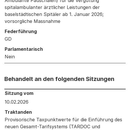
Ambulante Pauschalen) für die Vergütung
spitalambulanter ärztlicher Leistungen der
baselstädtischen Spitäler ab 1. Januar 2026;
vorsorgliche Massnahme
Federführung
GD
Parlamentarisch
Nein
Behandelt an den folgenden Sitzungen
Behandelt an den folgenden Sitzungen: Informationen 
Sitzung vom
10.02.2026
Traktanden
Provisorische Taxpunktwerte für die Einführung des
neuen Gesamt-Tarifsystems (TARDOC und