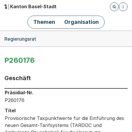
Kanton Basel-Stadt
Öffnet die
(Dieser Link führt zur Startseite)
Hauptnavigation
Themen
Organisation
Breadcrumb-Navigation
Regierungsrat
P260176
Geschäft
Informationen zum Ausgewählten Geschäft
Präsidial-Nr.
P260176
Titel
Provisorische Taxpunktwerte für die Einführung des
neuen Gesamt-Tarifsystems (TARDOC und