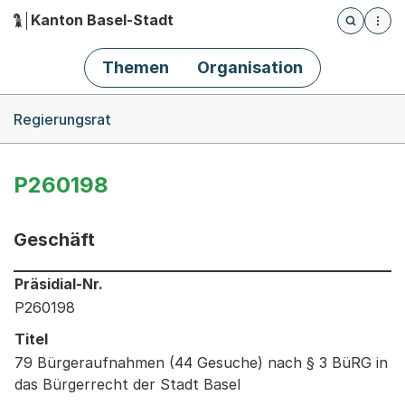
Kanton Basel-Stadt
Öffnet die
(Dieser Link führt zur Startseite)
Hauptnavigation
Themen
Organisation
Breadcrumb-Navigation
Regierungsrat
P260198
Geschäft
Informationen zum Ausgewählten Geschäft
Präsidial-Nr.
P260198
Titel
79 Bürgeraufnahmen (44 Gesuche) nach § 3 BüRG in
das Bürgerrecht der Stadt Basel