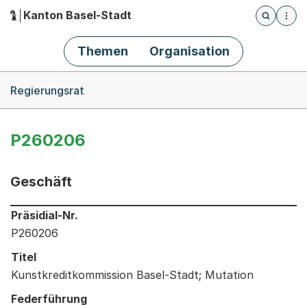
Kanton Basel-Stadt
Öffnet die
(Dieser Link führt zur Startseite)
Hauptnavigation
Themen
Organisation
Breadcrumb-Navigation
Regierungsrat
P260206
Geschäft
Informationen zum Ausgewählten Geschäft
Präsidial-Nr.
P260206
Titel
Kunstkreditkommission Basel-Stadt; Mutation
Federführung