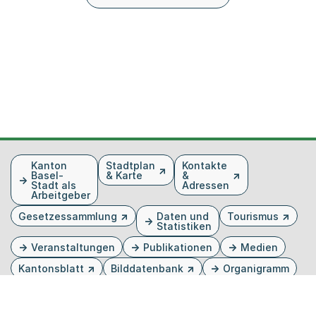
Fusszeile
Kanton
Stadtplan
Kontakte
Basel-
& Karte
&
Stadt als
Adressen
Arbeitgeber
Gesetzessammlung
Daten und
Tourismus
Statistiken
Veranstaltungen
Publikationen
Medien
Kantonsblatt
Bilddatenbank
Organigramm
Gebärdensprache
Externer Link, wird in einem neuen Tab oder Fenster 
Externer Link, wird in einem neuen Tab oder Fe
Externer Link, wird in einem neuen Tab od
Externer Link, wird in einem neuen Tab 
Externer Link, wird in einem neuen 
Twitter
Facebook
Instagram
Youtube
Linkedin