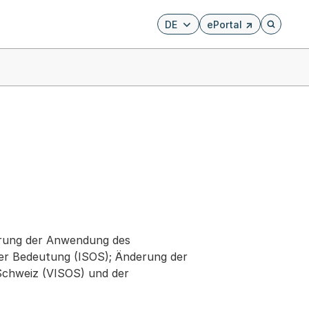
DE
ePortal
Externer Link, wird i
Öffnet di
erung der Anwendung des
ler Bedeutung (ISOS); Änderung der
Schweiz (VISOS) und der