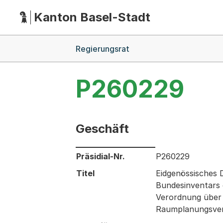
Kanton Basel-Stadt
Hauptnavigation
(Dieser Link führt zur Startseite)
Breadcrumb-Navigation
Regierungsrat
P260229
Geschäft
Informationen zum Ausgewählten Ges
Präsidial-Nr.
P260229
Titel
Eidgenössisches
Bundesinventars 
Verordnung über 
Raumplanungsver