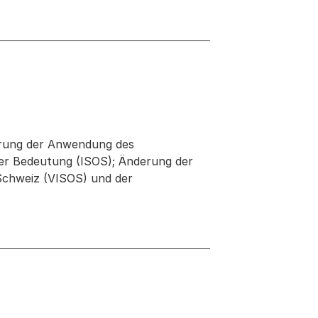
erung der Anwendung des
ler Bedeutung (ISOS); Änderung der
Schweiz (VISOS) und der
 neuen Tab oder Fenster geöffnet
Fenster geöffnet