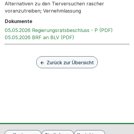
Alternativen zu den Tierversuchen rascher
voranzutreiben; Vernehmlassung
Dokumente
Externer 
05.05.2026 Regierungsratsbeschluss - P (PDF)
Externer Link, wird in ei
05.05.2026 BRF an BLV (PDF)
Zurück zur Übersicht
Fusszeile