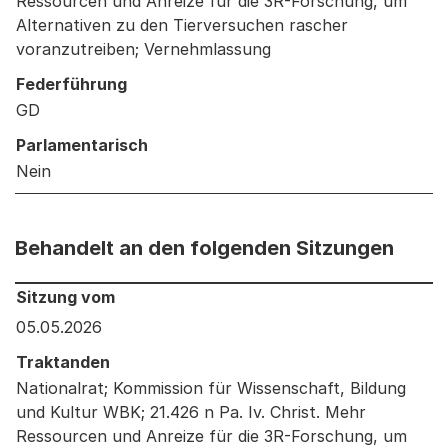
Ressourcen und Anreize für die 3R-Forschung, um
Alternativen zu den Tierversuchen rascher
voranzutreiben; Vernehmlassung
Federführung
GD
Parlamentarisch
Nein
Behandelt an den folgenden Sitzungen
Behandelt an den folgenden Sitzungen: Informationen 
Sitzung vom
05.05.2026
Traktanden
Nationalrat; Kommission für Wissenschaft, Bildung
und Kultur WBK; 21.426 n Pa. Iv. Christ. Mehr
Ressourcen und Anreize für die 3R-Forschung, um