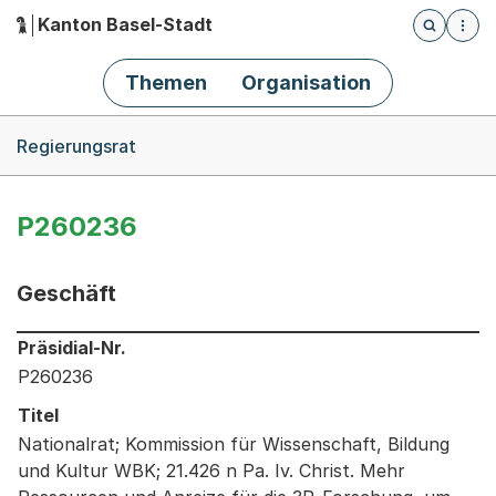
Kanton Basel-Stadt
Öffnet die
(Dieser Link führt zur Startseite)
Hauptnavigation
Themen
Organisation
Breadcrumb-Navigation
Regierungsrat
P260236
Geschäft
Informationen zum Ausgewählten Geschäft
Präsidial-Nr.
P260236
Titel
Nationalrat; Kommission für Wissenschaft, Bildung
und Kultur WBK; 21.426 n Pa. Iv. Christ. Mehr