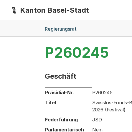
Kanton Basel-Stadt
Hauptnavigation
(Dieser Link führt zur Startseite)
Breadcrumb-Navigation
Regierungsrat
P260245
Geschäft
Informationen zum Ausgewählten Ges
Präsidial-Nr.
P260245
Titel
Swisslos-Fonds-Be
2026 (Festival)
Federführung
JSD
Parlamentarisch
Nein