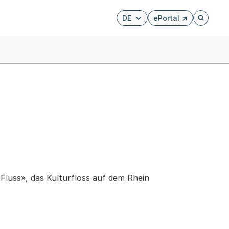
DE
ePortal
Externer Link, wird i
Öffnet di
 Fluss», das Kulturfloss auf dem Rhein