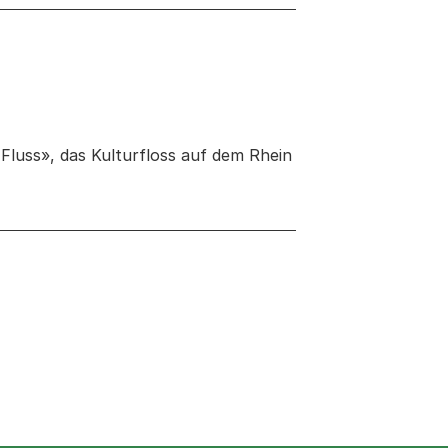
 Fluss», das Kulturfloss auf dem Rhein
 neuen Tab oder Fenster geöffnet