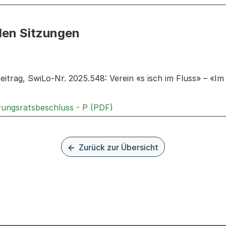
den Sitzungen
n: Informationen zu den Sitzungen zum Geschäft
itrag, SwiLo-Nr. 2025.548: Verein «s isch im Fluss» – «Im
Externer Link, wird in einem
rungsratsbeschluss - P (PDF)
Zurück zur Übersicht