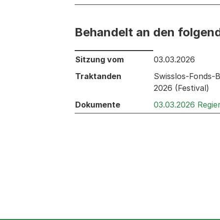
Behandelt an den folgen
Behandelt an den folgenden Sitzunge
Sitzung vom
03.03.2026
Traktanden
Swisslos-Fonds-Be
2026 (Festival)
Dokumente
03.03.2026 Regie