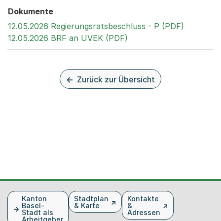
Dokumente
Externer 
12.05.2026 Regierungsratsbeschluss - P (PDF)
Externer Link, wird in 
12.05.2026 BRF an UVEK (PDF)
Zurück zur Übersicht
Fusszeile
Kanton
Stadtplan
Kontakte
Basel-
& Karte
&
Stadt als
Adressen
Arbeitgeber