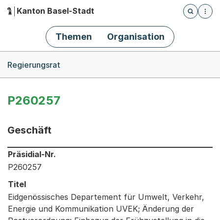
Kanton Basel-Stadt
Öffnet die
(Dieser Link führt zur Startseite)
Hauptnavigation
Themen
Organisation
Breadcrumb-Navigation
Regierungsrat
P260257
Geschäft
Informationen zum Ausgewählten Geschäft
Präsidial-Nr.
P260257
Titel
Eidgenössisches Departement für Umwelt, Verkehr,
Energie und Kommunikation UVEK; Änderung der