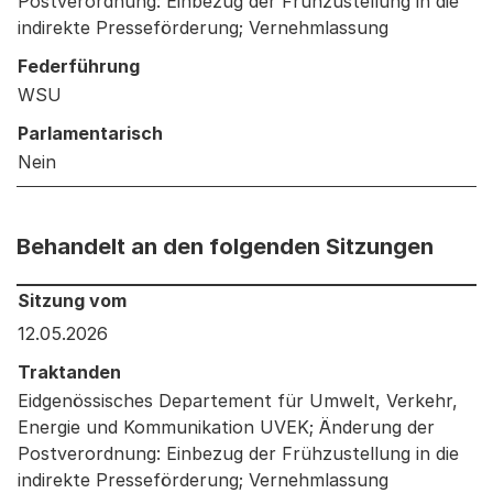
Postverordnung: Einbezug der Frühzustellung in die
indirekte Presseförderung; Vernehmlassung
Federführung
WSU
Parlamentarisch
Nein
Behandelt an den folgenden Sitzungen
Behandelt an den folgenden Sitzungen: Informationen 
Sitzung vom
12.05.2026
Traktanden
Eidgenössisches Departement für Umwelt, Verkehr,
Energie und Kommunikation UVEK; Änderung der
Postverordnung: Einbezug der Frühzustellung in die
indirekte Presseförderung; Vernehmlassung