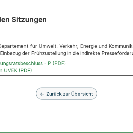
den Sitzungen
n: Informationen zu den Sitzungen zum Geschäft
Departement für Umwelt, Verkehr, Energie und Kommunik
Einbezug der Frühzustellung in die indirekte Presseförde
Externer Link, wird in einem
rungsratsbeschluss - P (PDF)
Externer Link, wird in einem neuen Tab ode
an UVEK (PDF)
Zurück zur Übersicht