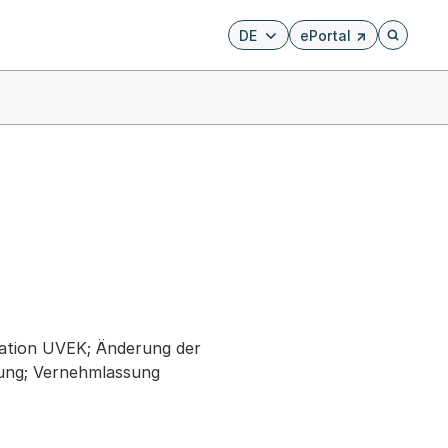
DE
ePortal
Externer Link, wird i
Öffnet di
ation UVEK; Änderung der
rung; Vernehmlassung