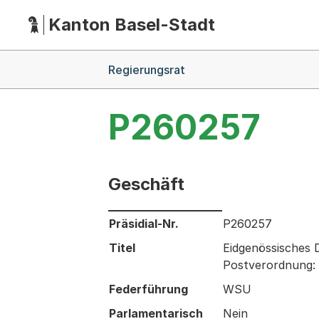
Kanton Basel-Stadt
Hauptnavigation
(Dieser Link führt zur Startseite)
Breadcrumb-Navigation
Regierungsrat
P260257
Geschäft
Informationen zum Ausgewählten Ges
Präsidial-Nr.
P260257
Titel
Eidgenössisches 
Postverordnung: 
Federführung
WSU
Parlamentarisch
Nein