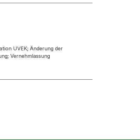
ation UVEK; Änderung der
rung; Vernehmlassung
 neuen Tab oder Fenster geöffnet
r Fenster geöffnet