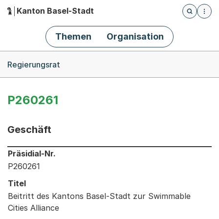
Kanton Basel-Stadt
Öffnet die
(Dieser Link führt zur Startseite)
Hauptnavigation
Themen
Organisation
Breadcrumb-Navigation
Regierungsrat
P260261
Geschäft
Informationen zum Ausgewählten Geschäft
Präsidial-Nr.
P260261
Titel
Beitritt des Kantons Basel-Stadt zur Swimmable
Cities Alliance