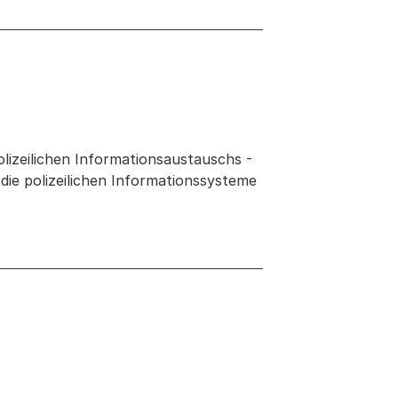
lizeilichen Informationsaustauschs -
ie polizeilichen Informationssysteme
 neuen Tab oder Fenster geöffnet
 Fenster geöffnet