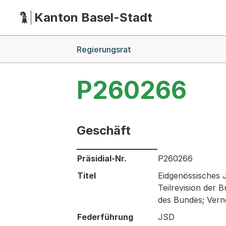
Kanton Basel-Stadt
Hauptnavigation
(Dieser Link führt zur Startseite)
Breadcrumb-Navigation
Regierungsrat
P260266
Geschäft
Informationen zum Ausgewählten Ges
Präsidial-Nr.
P260266
Titel
Eidgenössisches 
Teilrevision der
des Bundes; Ver
Federführung
JSD