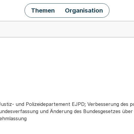
Themen
Organisation
chäft
Justiz- und Polizeidepartement EJPD; Verbesserung des po
 Bundesverfassung und Änderung des Bundesgesetzes über d
nehmlassung