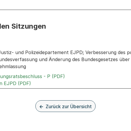
den Sitzungen
n: Informationen zu den Sitzungen zum Geschäft
Justiz- und Polizeidepartement EJPD; Verbesserung des po
 Bundesverfassung und Änderung des Bundesgesetzes über d
nehmlassung
Externer Link, wird in einem
rungsratsbeschluss - P (PDF)
Externer Link, wird in einem neuen Tab oder
an EJPD (PDF)
Zurück zur Übersicht