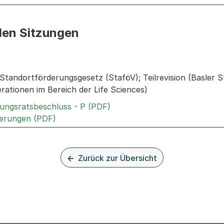
den Sitzungen
n: Informationen zu den Sitzungen zum Geschäft
tandortförderungsgesetz (StaföV); Teilrevision (Basler S
ationen im Bereich der Life Sciences)
Externer Link, wird in einem
rungsratsbeschluss - P (PDF)
Externer Link, wird in einem neuen Tab ode
terungen (PDF)
Zurück zur Übersicht