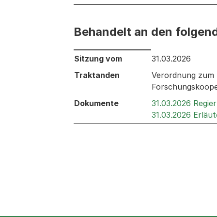
Behandelt an den folgen
Behandelt an den folgenden Sitzunge
Sitzung vom
31.03.2026
Traktanden
Verordnung zum S
Forschungskooper
Dokumente
31.03.2026 Regie
31.03.2026 Erläu