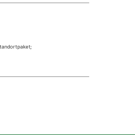
tandortpaket;
 neuen Tab oder Fenster geöffnet
r Fenster geöffnet