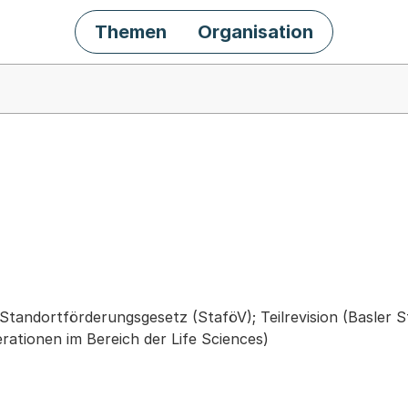
Themen
Organisation
chäft
tandortförderungsgesetz (StaföV); Teilrevision (Basler S
ationen im Bereich der Life Sciences)