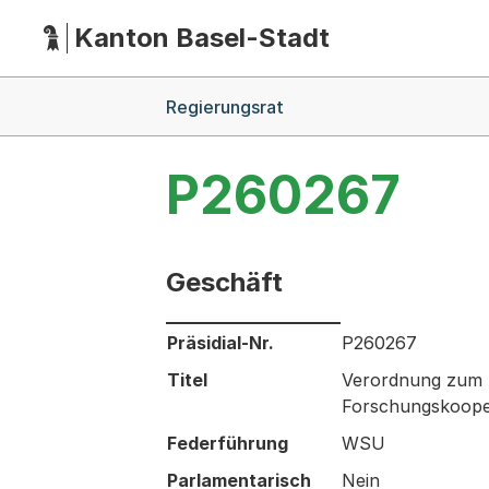
Kanton Basel-Stadt
Hauptnavigation
(Dieser Link führt zur Startseite)
Breadcrumb-Navigation
Regierungsrat
P260267
Geschäft
Informationen zum Ausgewählten Ges
Präsidial-Nr.
P260267
Titel
Verordnung zum S
Forschungskooper
Federführung
WSU
Parlamentarisch
Nein