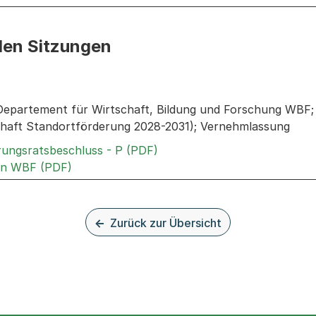
den Sitzungen
n: Informationen zu den Sitzungen zum Geschäft
Departement für Wirtschaft, Bildung und Forschung WBF;
haft Standortförderung 2028-2031); Vernehmlassung
Externer Link, wird in einem
rungsratsbeschluss - P (PDF)
Externer Link, wird in einem neuen Tab oder
an WBF (PDF)
Zurück zur Übersicht