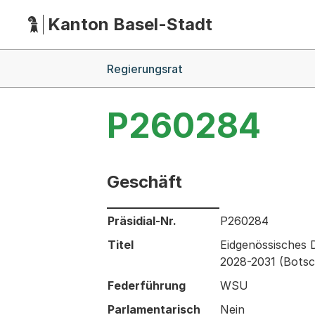
Kanton Basel-Stadt
Hauptnavigation
(Dieser Link führt zur Startseite)
Breadcrumb-Navigation
Regierungsrat
P260284
Geschäft
Informationen zum Ausgewählten Ges
Präsidial-Nr.
P260284
Titel
Eidgenössisches 
2028-2031 (Botsc
Federführung
WSU
Parlamentarisch
Nein