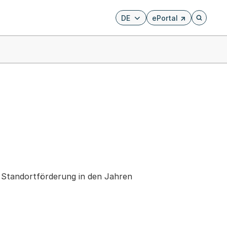
DE
ePortal
Externer Link, wird i
Öffnet di
 Standortförderung in den Jahren