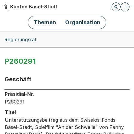
Kanton Basel-Stadt
Öffnet die
(Dieser Link führt zur Startseite)
Hauptnavigation
Themen
Organisation
Breadcrumb-Navigation
Regierungsrat
P260291
Geschäft
Informationen zum Ausgewählten Geschäft
Präsidial-Nr.
P260291
Titel
Unterstützungsbeitrag aus dem Swisslos-Fonds
Basel-Stadt, Spielfilm "An der Schwelle" von Fanny