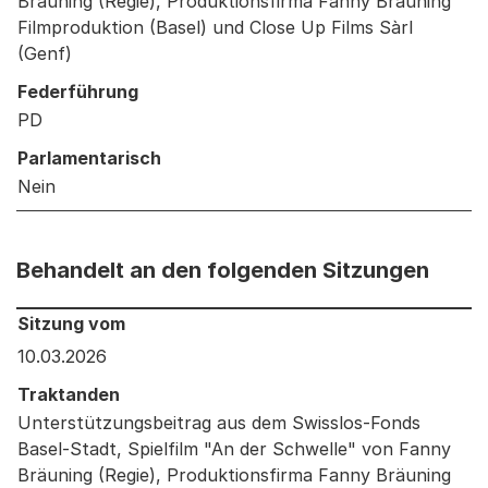
Bräuning (Regie), Produktionsfirma Fanny Bräuning
Filmproduktion (Basel) und Close Up Films Sàrl
(Genf)
Federführung
PD
Parlamentarisch
Nein
Behandelt an den folgenden Sitzungen
Behandelt an den folgenden Sitzungen: Informationen 
Sitzung vom
10.03.2026
Traktanden
Unterstützungsbeitrag aus dem Swisslos-Fonds
Basel-Stadt, Spielfilm "An der Schwelle" von Fanny
Bräuning (Regie), Produktionsfirma Fanny Bräuning