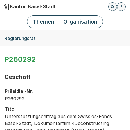
Kanton Basel-Stadt
Öffnet die
(Dieser Link führt zur Startseite)
Hauptnavigation
Themen
Organisation
Breadcrumb-Navigation
Regierungsrat
P260292
Geschäft
Informationen zum Ausgewählten Geschäft
Präsidial-Nr.
P260292
Titel
Unterstützungsbeitrag aus dem Swisslos-Fonds
Basel-Stadt, Dokumentarfilm «Deconstructing