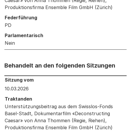
Caesar» von Anna Thommen (Regie, Riehen),
Produktionsfirma Ensemble Film GmbH (Zürich)
Federführung
PD
Parlamentarisch
Nein
Behandelt an den folgenden Sitzungen
Behandelt an den folgenden Sitzungen: Informationen 
Sitzung vom
10.03.2026
Traktanden
Unterstützungsbeitrag aus dem Swisslos-Fonds
Basel-Stadt, Dokumentarfilm «Deconstructing
Caesar» von Anna Thommen (Regie, Riehen),
Produktionsfirma Ensemble Film GmbH (Zürich)