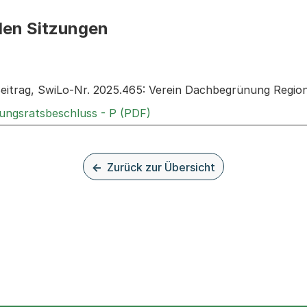
den Sitzungen
n: Informationen zu den Sitzungen zum Geschäft
eitrag, SwiLo-Nr. 2025.465: Verein Dachbegrünung Region
Externer Link, wird in einem
rungsratsbeschluss - P (PDF)
Zurück zur Übersicht