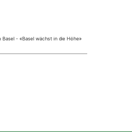
 Basel - «Basel wächst in die Höhe»
 neuen Tab oder Fenster geöffnet