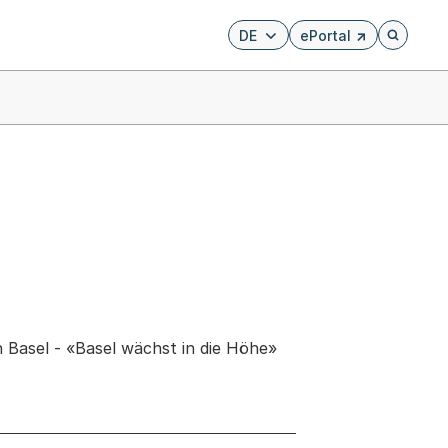
DE
ePortal
Externer Link, wird i
Öffnet di
 Basel - «Basel wächst in die Höhe»