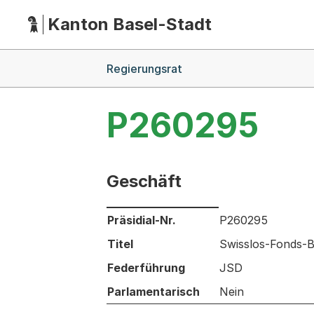
Kanton Basel-Stadt
Hauptnavigation
(Dieser Link führt zur Startseite)
Breadcrumb-Navigation
Regierungsrat
P260295
Geschäft
Informationen zum Ausgewählten Ges
Präsidial-Nr.
P260295
Titel
Swisslos-Fonds-B
Federführung
JSD
Parlamentarisch
Nein