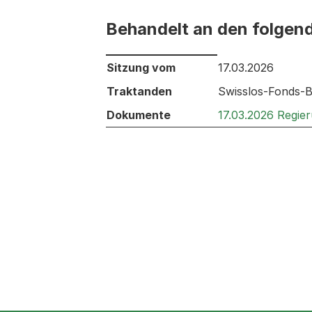
Behandelt an den folgen
Behandelt an den folgenden Sitzunge
Sitzung vom
17.03.2026
Traktanden
Swisslos-Fonds-B
Dokumente
17.03.2026 Regie