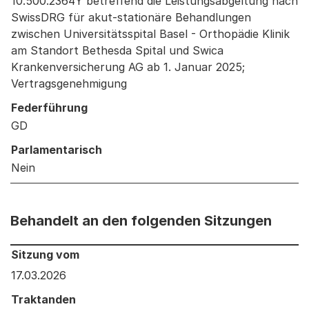
10.500.2364Y betreffend die Leistungsabgeltung nach
SwissDRG für akut-stationäre Behandlungen
zwischen Universitätsspital Basel - Orthopädie Klinik
am Standort Bethesda Spital und Swica
Krankenversicherung AG ab 1. Januar 2025;
Vertragsgenehmigung
Federführung
GD
Parlamentarisch
Nein
Behandelt an den folgenden Sitzungen
Behandelt an den folgenden Sitzungen: Informationen 
Sitzung vom
17.03.2026
Traktanden