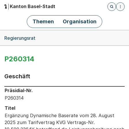
Kanton Basel-Stadt
Öffnet die
(Dieser Link führt zur Startseite)
Hauptnavigation
Themen
Organisation
Breadcrumb-Navigation
Regierungsrat
P260314
Geschäft
Informationen zum Ausgewählten Geschäft
Präsidial-Nr.
P260314
Titel
Ergänzung Dynamische Baserate vom 28. August
2025 zum Tarifvertrag KVG Vertrags-Nr.