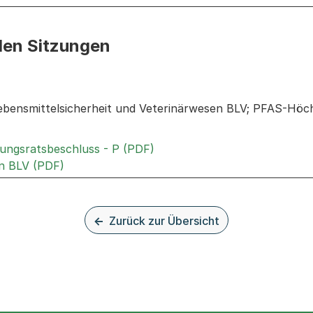
den Sitzungen
n: Informationen zu den Sitzungen zum Geschäft
bensmittelsicherheit und Veterinärwesen BLV; PFAS-Höchs
Externer Link, wird in einem
rungsratsbeschluss - P (PDF)
Externer Link, wird in einem neuen Tab oder 
n BLV (PDF)
Zurück zur Übersicht