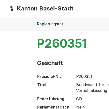
Kanton Basel-Stadt
Hauptnavigation
(Dieser Link führt zur Startseite)
Breadcrumb-Navigation
Regierungsrat
P260351
Geschäft
Informationen zum Ausgewählten Ges
Präsidial-Nr.
P260351
Titel
Bundesamt für Le
Vernehmlassung
Federführung
GD
Parlamentarisch
Nein