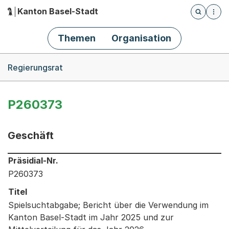
Kanton Basel-Stadt
Öffnet die
(Dieser Link führt zur Startseite)
Hauptnavigation
Themen
Organisation
Breadcrumb-Navigation
Regierungsrat
P260373
Geschäft
Informationen zum Ausgewählten Geschäft
Präsidial-Nr.
P260373
Titel
Spielsuchtabgabe; Bericht über die Verwendung im
Kanton Basel-Stadt im Jahr 2025 und zur