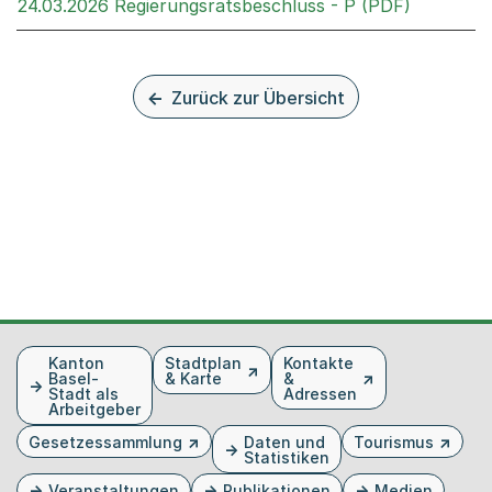
Externer 
24.03.2026 Regierungsratsbeschluss - P (PDF)
Zurück zur Übersicht
Fusszeile
Kanton
Stadtplan
Kontakte
Basel-
& Karte
&
Stadt als
Adressen
Arbeitgeber
Gesetzessammlung
Daten und
Tourismus
Statistiken
Veranstaltungen
Publikationen
Medien