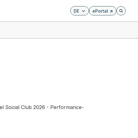
DE
ePortal
Externer Link, wird i
Öffnet di
sel Social Club 2026 - Performance-