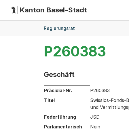
Kanton Basel-Stadt
Hauptnavigation
(Dieser Link führt zur Startseite)
Breadcrumb-Navigation
Regierungsrat
P260383
Geschäft
Informationen zum Ausgewählten Ges
Präsidial-Nr.
P260383
Titel
Swisslos-Fonds-Be
und Vermittlung
Federführung
JSD
Parlamentarisch
Nein