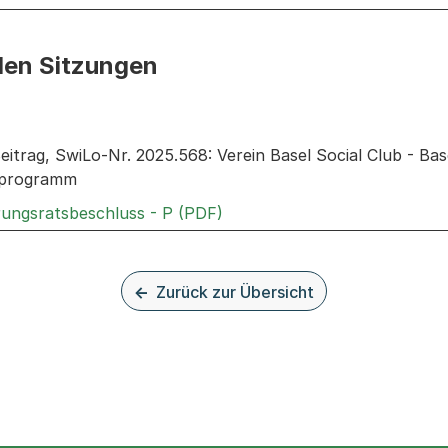
den Sitzungen
n: Informationen zu den Sitzungen zum Geschäft
itrag, SwiLo-Nr. 2025.568: Verein Basel Social Club - Ba
sprogramm
Externer Link, wird in einem
rungsratsbeschluss - P (PDF)
Zurück zur Übersicht