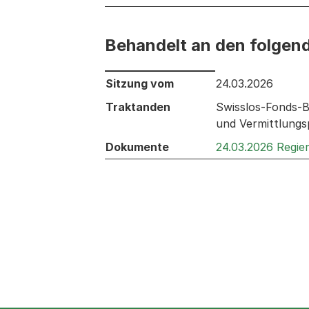
Behandelt an den folgen
Behandelt an den folgenden Sitzunge
Sitzung vom
24.03.2026
Traktanden
Swisslos-Fonds-Be
und Vermittlung
Dokumente
24.03.2026 Regie