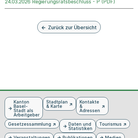
Externer 
24.03.2026 Regierungsratsbeschluss - P (PDF)
Zurück zur Übersicht
Fusszeile
Kanton
Stadtplan
Kontakte
Basel-
& Karte
&
Stadt als
Adressen
Arbeitgeber
Gesetzessammlung
Daten und
Tourismus
Statistiken
Veranstaltungen
Publikationen
Medien