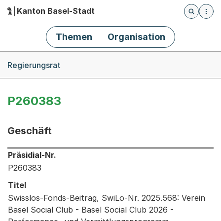
Kanton Basel-Stadt
Öffnet die
(Dieser Link führt zur Startseite)
Hauptnavigation
Themen
Organisation
Breadcrumb-Navigation
Regierungsrat
P260383
Geschäft
Informationen zum Ausgewählten Geschäft
Präsidial-Nr.
P260383
Titel
Swisslos-Fonds-Beitrag, SwiLo-Nr. 2025.568: Verein
Basel Social Club - Basel Social Club 2026 -