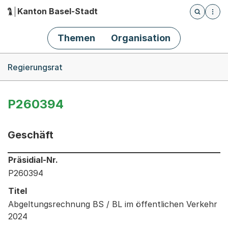
Kanton Basel-Stadt
Öffnet die
(Dieser Link führt zur Startseite)
Hauptnavigation
Themen
Organisation
Breadcrumb-Navigation
Regierungsrat
P260394
Geschäft
Informationen zum Ausgewählten Geschäft
Präsidial-Nr.
P260394
Titel
Abgeltungsrechnung BS / BL im öffentlichen Verkehr
2024