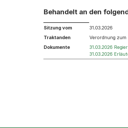
Behandelt an den folgen
Behandelt an den folgenden Sitzunge
Sitzung vom
31.03.2026
Traktanden
Verordnung zum B
Dokumente
31.03.2026 Regie
31.03.2026 Erläu