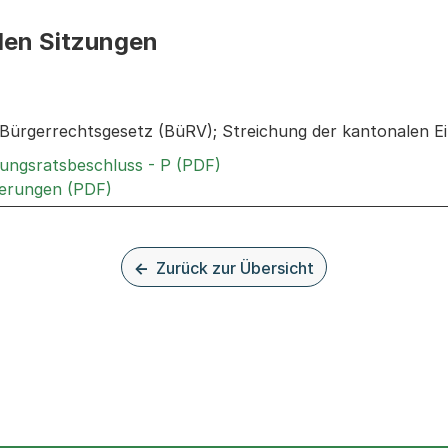
den Sitzungen
n: Informationen zu den Sitzungen zum Geschäft
ürgerrechtsgesetz (BüRV); Streichung der kantonalen Ei
Externer Link, wird in einem
rungsratsbeschluss - P (PDF)
Externer Link, wird in einem neuen Tab ode
terungen (PDF)
Zurück zur Übersicht