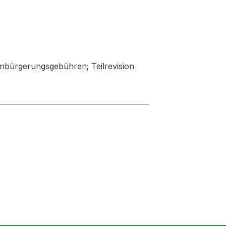
nbürgerungsgebühren; Teilrevision
 neuen Tab oder Fenster geöffnet
r Fenster geöffnet