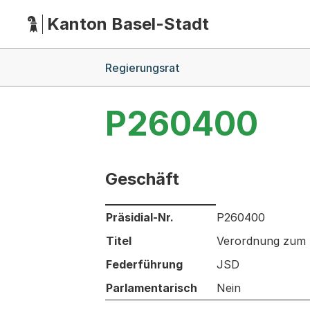
Kanton Basel-Stadt
Hauptnavigation
(Dieser Link führt zur Startseite)
Breadcrumb-Navigation
Regierungsrat
P260400
Geschäft
Informationen zum Ausgewählten Ges
Präsidial-Nr.
P260400
Titel
Verordnung zum B
Federführung
JSD
Parlamentarisch
Nein