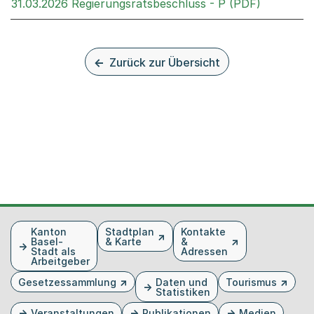
Externer 
31.03.2026 Regierungsratsbeschluss - P (PDF)
Zurück zur Übersicht
Fusszeile
Kanton
Stadtplan
Kontakte
Basel-
& Karte
&
Stadt als
Adressen
Arbeitgeber
Gesetzessammlung
Daten und
Tourismus
Statistiken
Veranstaltungen
Publikationen
Medien