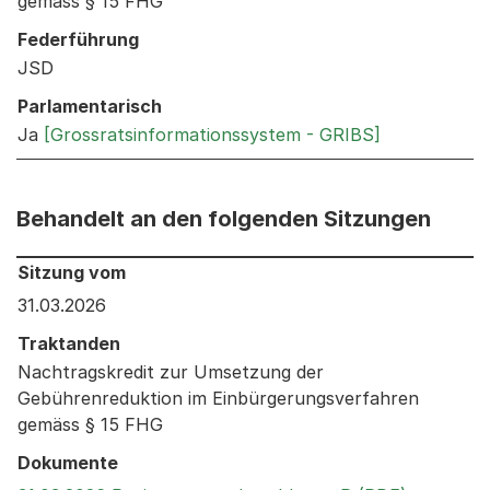
gemäss § 15 FHG
Federführung
JSD
Parlamentarisch
Ja
[Grossratsinformationssystem - GRIBS]
Behandelt an den folgenden Sitzungen
Behandelt an den folgenden Sitzungen: Informationen 
Sitzung vom
31.03.2026
Traktanden
Nachtragskredit zur Umsetzung der
Gebührenreduktion im Einbürgerungsverfahren
gemäss § 15 FHG
Dokumente