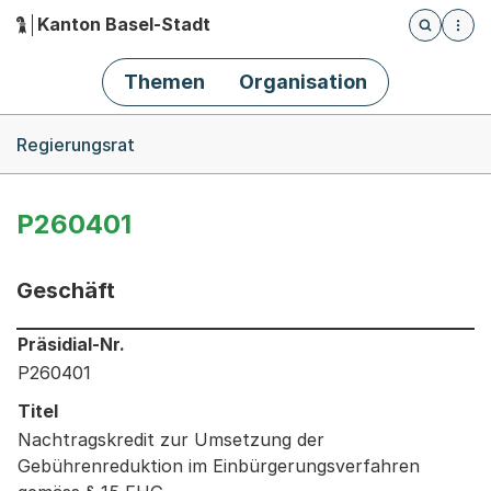
Kanton Basel-Stadt
Öffnet die
(Dieser Link führt zur Startseite)
Hauptnavigation
Themen
Organisation
Breadcrumb-Navigation
Regierungsrat
P260401
Geschäft
Informationen zum Ausgewählten Geschäft
Präsidial-Nr.
P260401
Titel
Nachtragskredit zur Umsetzung der
Gebührenreduktion im Einbürgerungsverfahren