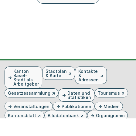
Fusszeile
Kanton
Stadtplan
Kontakte
Basel-
& Karte
&
Stadt als
Adressen
Arbeitgeber
Gesetzessammlung
Daten und
Tourismus
Statistiken
Veranstaltungen
Publikationen
Medien
Kantonsblatt
Bilddatenbank
Organigramm
Gebärdensprache
Externer Link, wird in einem neuen Tab oder Fenster 
Externer Link, wird in einem neuen Tab oder Fe
Externer Link, wird in einem neuen Tab od
Externer Link, wird in einem neuen Tab 
Externer Link, wird in einem neuen 
Twitter
Facebook
Instagram
Youtube
Linkedin