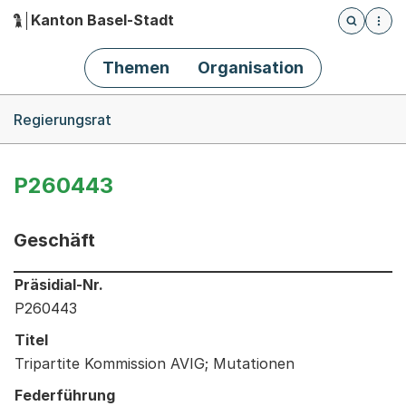
Kanton Basel-Stadt
Öffnet die
(Dieser Link führt zur Startseite)
Hauptnavigation
Themen
Organisation
Breadcrumb-Navigation
Regierungsrat
P260443
Geschäft
Informationen zum Ausgewählten Geschäft
Präsidial-Nr.
P260443
Titel
Tripartite Kommission AVIG; Mutationen
Federführung