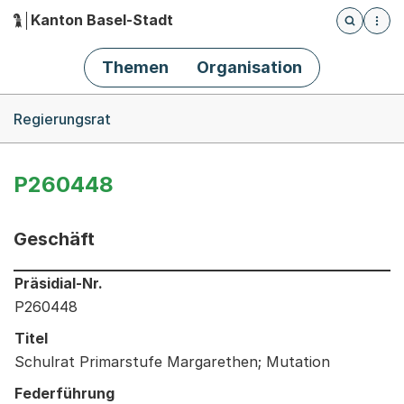
Kanton Basel-Stadt
Öffnet die
(Dieser Link führt zur Startseite)
Hauptnavigation
Themen
Organisation
Breadcrumb-Navigation
Regierungsrat
P260448
Geschäft
Informationen zum Ausgewählten Geschäft
Präsidial-Nr.
P260448
Titel
Schulrat Primarstufe Margarethen; Mutation
Federführung