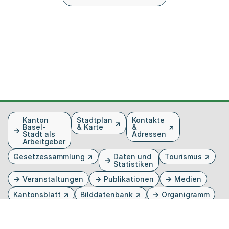
Fusszeile
Kanton
Stadtplan
Kontakte
Basel-
& Karte
&
Stadt als
Adressen
Arbeitgeber
Gesetzessammlung
Daten und
Tourismus
Statistiken
Veranstaltungen
Publikationen
Medien
Kantonsblatt
Bilddatenbank
Organigramm
Gebärdensprache
Externer Link, wird in einem neuen Tab oder Fenster 
Externer Link, wird in einem neuen Tab oder Fe
Externer Link, wird in einem neuen Tab od
Externer Link, wird in einem neuen Tab 
Externer Link, wird in einem neuen 
Twitter
Facebook
Instagram
Youtube
Linkedin