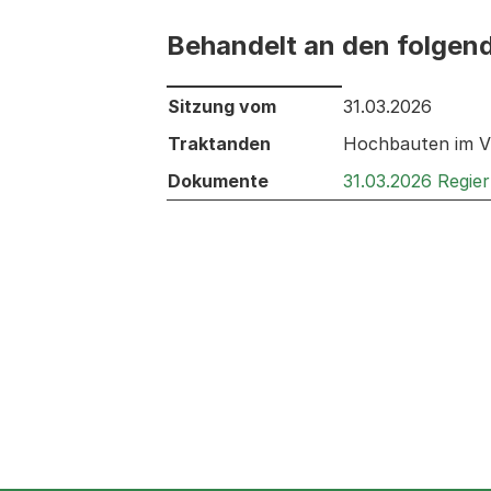
Behandelt an den folgen
Behandelt an den folgenden Sitzunge
Sitzung vom
31.03.2026
Traktanden
Hochbauten im VV
Dokumente
31.03.2026 Regie