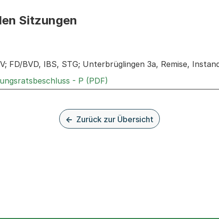
den Sitzungen
n: Informationen zu den Sitzungen zum Geschäft
; FD/BVD, IBS, STG; Unterbrüglingen 3a, Remise, Insta
Externer Link, wird in einem
rungsratsbeschluss - P (PDF)
Zurück zur Übersicht