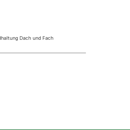
ndhaltung Dach und Fach
 neuen Tab oder Fenster geöffnet