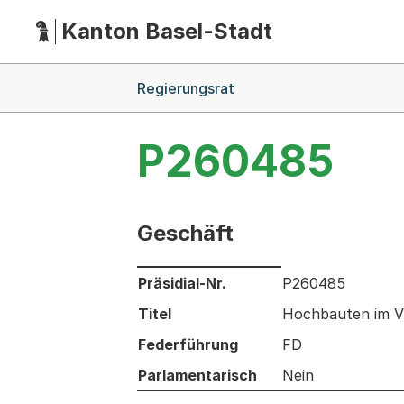
Kanton Basel-Stadt
Hauptnavigation
(Dieser Link führt zur Startseite)
Breadcrumb-Navigation
Regierungsrat
P260485
Geschäft
Informationen zum Ausgewählten Ges
Präsidial-Nr.
P260485
Titel
Hochbauten im VV
Federführung
FD
Parlamentarisch
Nein