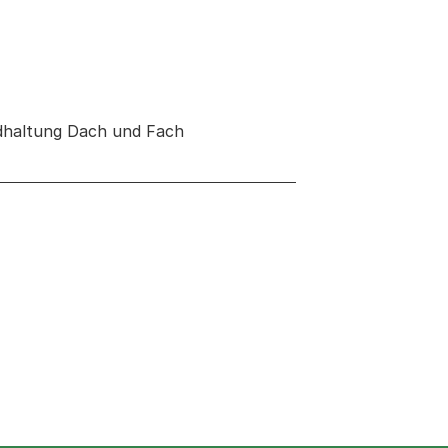
ndhaltung Dach und Fach
 neuen Tab oder Fenster geöffnet