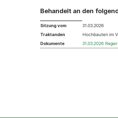
Behandelt an den folgen
Behandelt an den folgenden Sitzunge
Sitzung vom
31.03.2026
Traktanden
Hochbauten im VV
Dokumente
31.03.2026 Regie