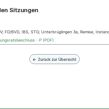
den Sitzungen
n: Informationen zu den Sitzungen zum Geschäft
; FD/BVD, IBS, STG; Unterbrüglingen 3a, Remise, Insta
Externer Link, wird in einem
rungsratsbeschluss - P (PDF)
Zurück zur Übersicht