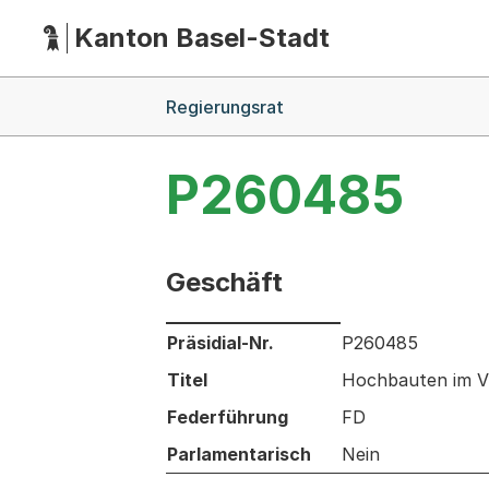
Kanton Basel-Stadt
Hauptnavigation
(Dieser Link führt zur Startseite)
Breadcrumb-Navigation
Regierungsrat
P260485
Geschäft
Informationen zum Ausgewählten Ges
Präsidial-Nr.
P260485
Titel
Hochbauten im VV
Federführung
FD
Parlamentarisch
Nein